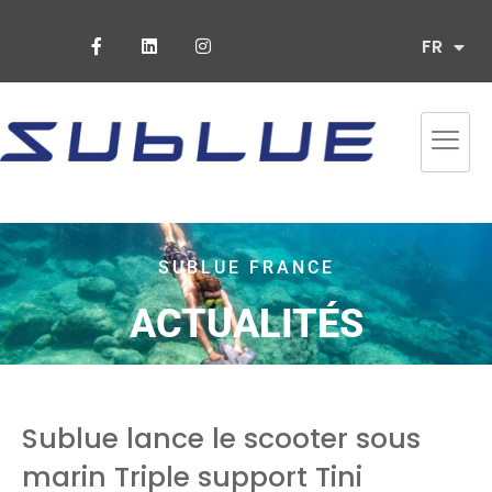
ES
FR
PT
SUBLUE FRANCE
ACTUALITÉS
Sublue lance le scooter sous
marin Triple support Tini