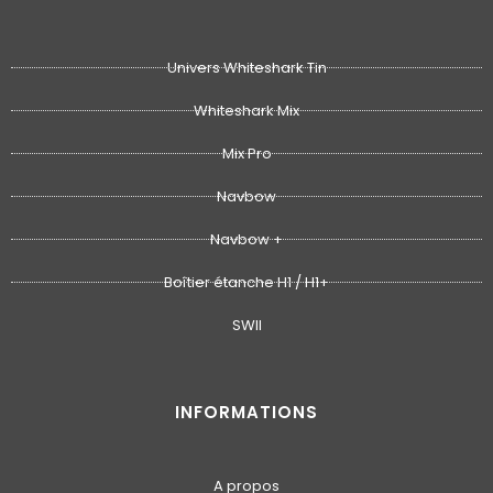
Univers Whiteshark Tin
Whiteshark Mix
Mix Pro
Navbow
Navbow +
Boîtier étanche H1 / H1+
SWII
INFORMATIONS
A propos