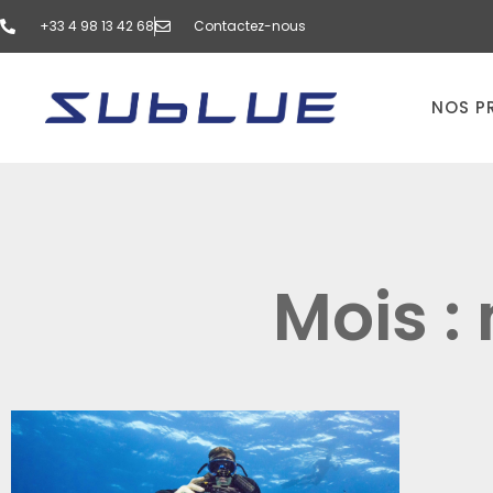
‭+33 4 98 13 42 68‬
Contactez-nous
NOS P
Mois :