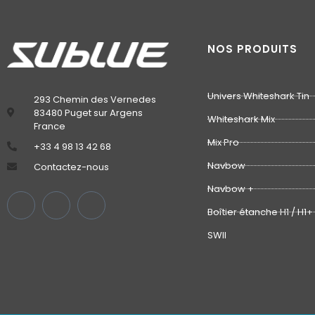
NOS PRODUITS
Univers Whiteshark Tin
293 Chemin des Vernedes
83480 Puget sur Argens
Whiteshark Mix
France
Mix Pro
‭+33 4 98 13 42 68‬
Navbow
Contactez-nous
Navbow +
Boîtier étanche H1 / H1+
SWII