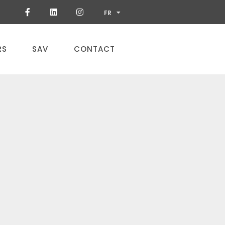
ES
FR
PT
RS
SAV
CONTACT