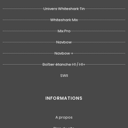
Univers Whiteshark Tin
Whiteshark Mix
Mix Pro
Navbow
Navbow +
Boîtier étanche H1 / H1+
SWII
INFORMATIONS
A propos