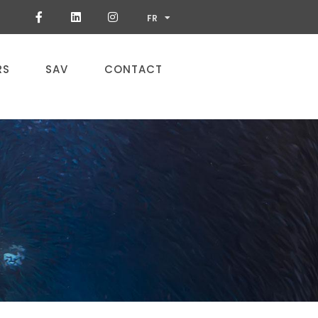
ES
FR
PT
RS
SAV
CONTACT