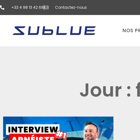
‭+33 4 98 13 42 68‬
Contactez-nous
NOS P
Jour : 