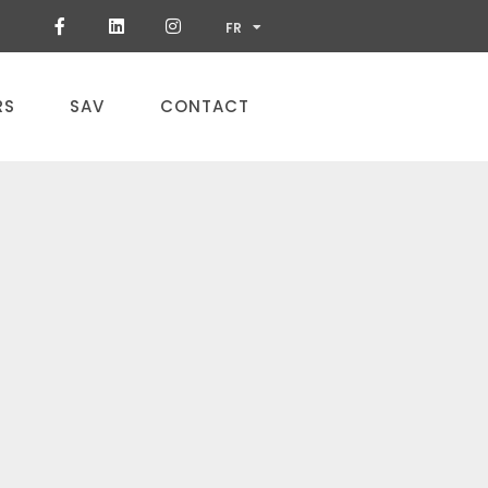
ES
FR
PT
RS
SAV
CONTACT