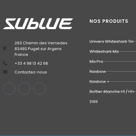
NOS PRODUITS
Univers Whiteshark Tin
293 Chemin des Vernedes
83480 Puget sur Argens
Whiteshark Mix
France
Mix Pro
‭+33 4 98 13 42 68‬
Navbow
Contactez-nous
Navbow +
Boîtier étanche H1 / H1+
SWII