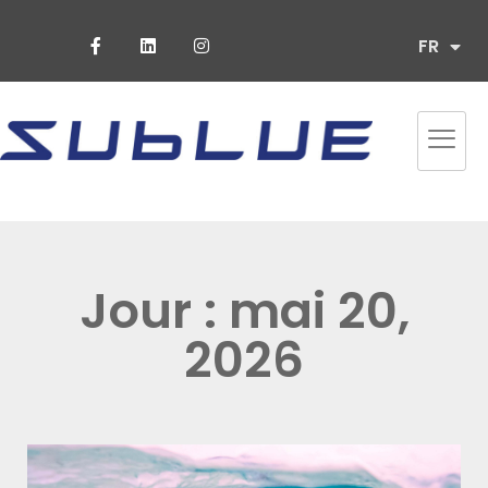
ES
FR
PT
Jour : mai 20,
2026