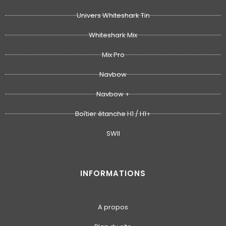
Univers Whiteshark Tin
Whiteshark Mix
Mix Pro
Navbow
Navbow +
Boîtier étanche H1 / H1+
SWII
INFORMATIONS
A propos